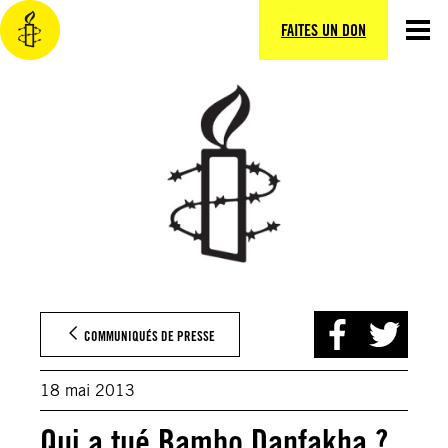
Aller
au
FAITES UN DON
contenu
COMMUNIQUÉS DE PRESSE
18 mai 2013
Qui a tué Bambo Danfakha ?