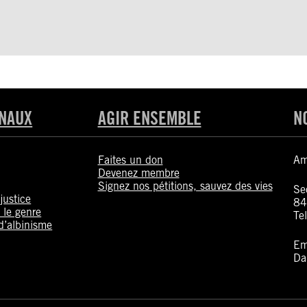
ONAUX
AGIR ENSEMBLE
N
Faites un don
Am
Devenez membre
Signez nos pétitions, sauvez des vies
Sec
justice
84
 le genre
Te
d’albinisme
Em
Da