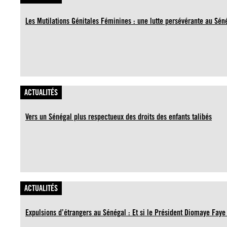
Les Mutilations Génitales Féminines : une lutte persévérante au Sén
ACTUALITÉS
Vers un Sénégal plus respectueux des droits des enfants talibés
ACTUALITÉS
Expulsions d’étrangers au Sénégal : Et si le Président Diomaye Faye