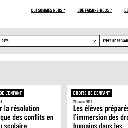
QUI SOMMES NOUS ?
QUE FAISONS-NOUS ?
C
PAYS
TYPES DE RESSO
DE L’ENFANT
DROITS DE L’ENFANT
14
28 mars 2014
er la résolution
Les élèves préparé
ique des conflits en
l’immersion des dr
u scolaire
humains dans les