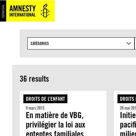
Aller
au
contenu
CATÉGORIES
36 results
DROITS DE L’ENFANT
DROITS 
9 mars 2015
26 mai 20
En matière de VBG,
Initi
privilégier la loi aux
pacif
ententes familiales
milie