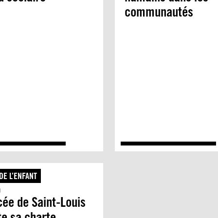
communautés
DE L’ENFANT
0
cée de Saint-Louis
e sa charte