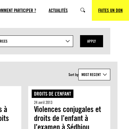
OMMENT PARTICIPER ?
ACTUALITÉS
FAITES UN DON
RECHERCHE
URCES
APPLY
Sort by
MOST RECENT
DROITS DE L’ENFANT
24 avril 2013
s à
Violences conjugales et
oits
droits de l’enfant à
l’examen à Sédhiou