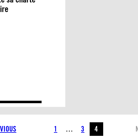
ire
VIOUS
1
…
3
4