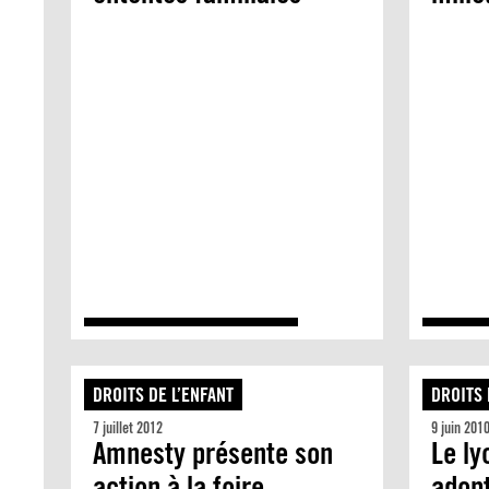
DROITS DE L’ENFANT
DROITS 
7 juillet 2012
9 juin 201
Amnesty présente son
Le ly
action à la foire
adopt