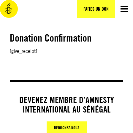
Aller
au
FAITES UN DON
contenu
Donation Confirmation
[give_receipt]
DEVENEZ MEMBRE D’AMNESTY
INTERNATIONAL AU SÉNÉGAL
REJOIGNEZ-NOUS