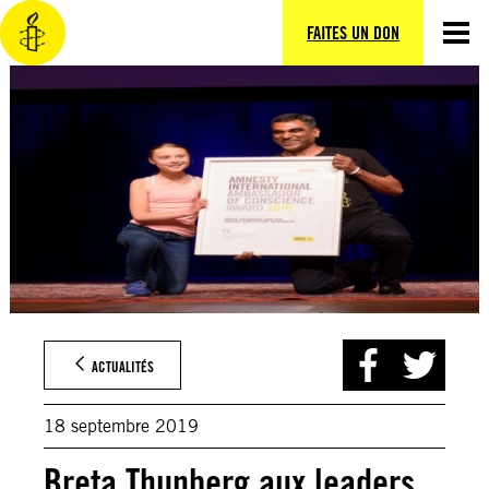
Aller
au
FAITES UN DON
contenu
ACTUALITÉS
18 septembre 2019
Breta Thunberg aux leaders