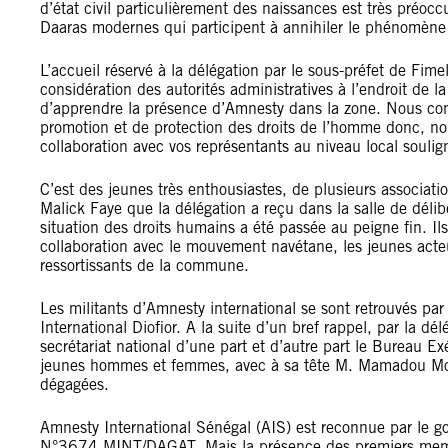
d’état civil particulièrement des naissances est très préocc
Daaras modernes qui participent à annihiler le phénomène 
L’accueil réservé à la délégation par le sous-préfet de Fime
considération des autorités administratives à l’endroit de
d’apprendre la présence d’Amnesty dans la zone. Nous conn
promotion et de protection des droits de l’homme donc, n
collaboration avec vos représentants au niveau local souligne
C’est des jeunes très enthousiastes, de plusieurs associatio
Malick Faye que la délégation a reçu dans la salle de délib
situation des droits humains a été passée au peigne fin. Il
collaboration avec le mouvement navétane, les jeunes acte
ressortissants de la commune.
Les militants d’Amnesty international se sont retrouvés pa
International Diofior. A la suite d’un bref rappel, par la délé
secrétariat national d’une part et d’autre part le Bureau E
jeunes hommes et femmes, avec à sa tête M. Mamadou Mous
dégagées.
Amnesty International Sénégal (AIS) est reconnue par le 
N°3674 MINT/DAGAT. Mais la présence des premiers memb