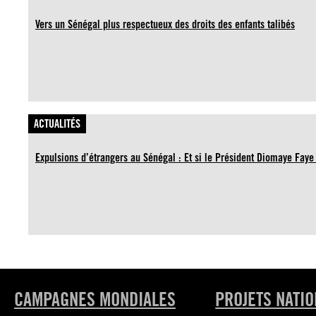
Vers un Sénégal plus respectueux des droits des enfants talibés
ACTUALITÉS
Expulsions d’étrangers au Sénégal : Et si le Président Diomaye Faye
CAMPAGNES MONDIALES
PROJETS NATI