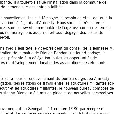
upante. Il a toutefois salué l’installation dans la commune de
de la mendicité des enfants talibés.
la nouvellement installé témoigne, si besoin en était, de toute la
 la section sénégalaise d’Amnesty. Nous sommes très heureux
aissons le travail remarquable de l’organisation en matière de
ous ne ménagerons aucun effort pour dégager des pistes de
-t-il.
ns avec à leur tête le vice-président du conseil de la jeunesse M.
ération de la mairie de Diofior. Pendant un tour d’horloge, la
s ont présenté à la délégation toutes les opportunités de
urs du développement local et les associations des étudiants
r la suite pour le renouvellement du bureau du groupe Amnesty
gation, des relations de travail entre les structures militantes et l
xécutif et les structures militantes, le nouveau bureau composé de
tapha Diome, a été mis en place et de nouvelles perspectives
gouvernement du Sénégal le 11 octobre 1980 par récépissé
res et des premiers groupes remontent au début des années