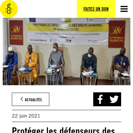
Aller
au
FAITES UN DON
contenu
ACTUALITÉS
22 juin 2021
Protéger les défenseurs des