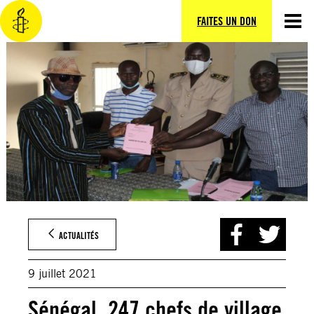
Aller
au
FAITES UN DON
contenu
ACTUALITÉS
9 juillet 2021
Sénégal. 247 chefs de village