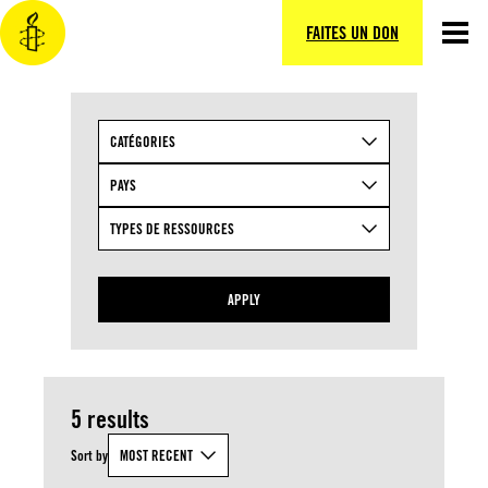
Aller
au
FAITES UN DON
contenu
CATÉGORIES
PAYS
TYPES DE RESSOURCES
APPLY
5 results
Sort by
MOST RECENT