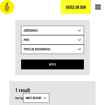
Aller
au
FAITES UN DON
contenu
CATÉGORIES
PAYS
TYPES DE RESSOURCES
APPLY
1 result
Sort by
MOST RECENT