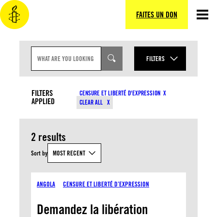
Aller
au
FAITES UN DON
contenu
S
E
FILTERS
A
R
YEAR
C
TYPES DE CONTENU
H
FILTERS
CENSURE ET LIBERTÉ D'EXPRESSION
I
APPLIED
MONTH
CLEAR ALL
N
CATÉGORIES
P
U
T
2 results
PAYS
Sort by
MOST RECENT
TYPES DE RESSOURCES
ANGOLA
CENSURE ET LIBERTÉ D’EXPRESSION
APPLY
Demandez la libération